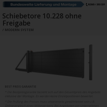
Schiebetore
Drehtore
Pforten
Zaunfelder
Schiebetore Industrie
Download
Schiebetore 10.228 ohne
Freigabe
Industrie Zaunsysteme
STAHL
MODERN SYSTEM
Schiebetore
Drehtore
Schranken
Referenzen
Downloads
Farbe
Muster
Bestellen
Google Rezensionen
Datenschutz
Nachrichten
Impressum
BEST PREIS GARANTIE
* Die Bestpreisgarantie bezieht sich auf den Gesamtpreis des Angebots
inklusive der Montage. Es werden keine Einzelpositionen bewertet.
* Die Prüfung des Preises muss unsererseits gewährleistet sein z.B.
Onlinevergleich eines Mitbewerbers. Bei Angeboten von Unternehmen