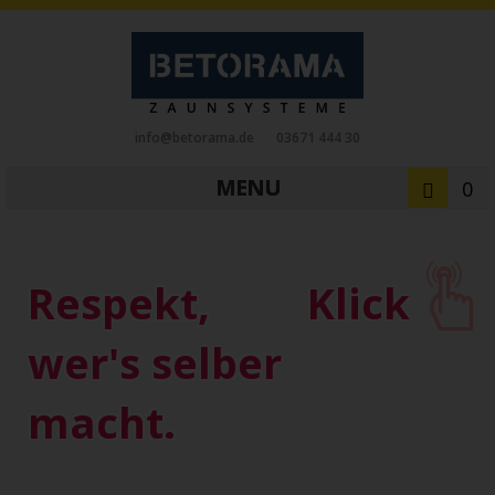
info@betorama.de
03671 444 30
MENU
0
Private Zaunsysteme
STAHL
Respekt,
Klick
Schiebetore
Drehtore
Pforten
Zaunfelder
Antriebe
wer's selber
Referenzen
Downloads
Zubehör
macht.
Tore
ALUMINIUM