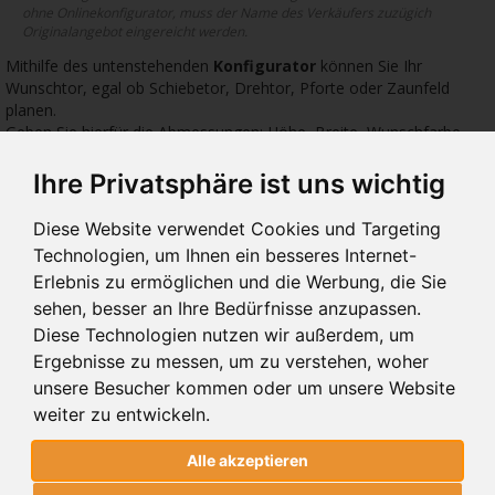
ohne Onlinekonfigurator, muss der Name des Verkäufers zuzügich
Originalangebot eingereicht werden.
Mithilfe des untenstehenden
Konfigurator
können Sie Ihr
Wunschtor, egal ob Schiebetor, Drehtor, Pforte oder Zaunfeld
planen.
Geben Sie hierfür die Abmessungen: Höhe, Breite, Wunschfarbe
sowie das gewünschte Zubehör ein.
Ihre Privatsphäre ist uns wichtig
3277 €
1774 €
1774
Diese Website verwendet Cookies und Targeting
Technologien, um Ihnen ein besseres Internet-
Erlebnis zu ermöglichen und die Werbung, die Sie
sehen, besser an Ihre Bedürfnisse anzupassen.
Diese Technologien nutzen wir außerdem, um
Ergebnisse zu messen, um zu verstehen, woher
10.228 OHNE
10.00
10.
FREIGABE
unsere Besucher kommen oder um unsere Website
SCHIEBETORE 10.228 OHNE
SCHIEBETORE 10.00
SCH
FREIGABE
weiter zu entwickeln.
Alle akzeptieren
SCHIEBETORE 10.228 OHNE FREIGABE