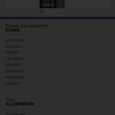
PREIS AB
280 €
Private Zaunsysteme
STAHL
Schiebetore
Drehtore
Pforten
Zaunfelder
Antriebe
Referenzen
Downloads
Zubehör
Tore
ALUMINIUM
Schiebetore