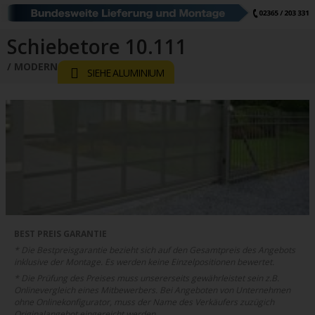
Schiebetore
Drehtore
Pforten
Zaunfelder
Schiebetore Industrie
Download
Schiebetore 10.111
MODERN SYSTEM
Industrie Zaunsysteme
SIEHE ALUMINIUM
STAHL
Schiebetore
Drehtore
Schranken
Referenzen
Downloads
Farbe
Muster
Bestellen
Google Rezensionen
Datenschutz
BEST PREIS GARANTIE
* Die Bestpreisgarantie bezieht sich auf den Gesamtpreis des Angebots
Nachrichten
Impressum
inklusive der Montage. Es werden keine Einzelpositionen bewertet.
* Die Prüfung des Preises muss unsererseits gewährleistet sein z.B.
Onlinevergleich eines Mitbewerbers. Bei Angeboten von Unternehmen
ohne Onlinekonfigurator, muss der Name des Verkäufers zuzügich
Originalangebot eingereicht werden.