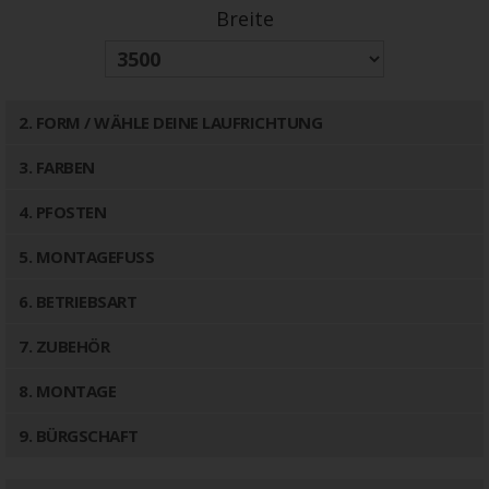
Breite
2
. FORM / WÄHLE DEINE LAUFRICHTUNG
3
. FARBEN
4
. PFOSTEN
5
. MONTAGEFUSS
6
. BETRIEBSART
7
. ZUBEHÖR
8
. MONTAGE
9
. BÜRGSCHAFT