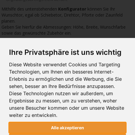
Mithilfe des untenstehenden
Konfigurator
können Sie Ihr
Wunschtor, egal ob Schiebetor, Drehtor, Pforte oder Zaunfeld
planen.
Geben Sie hierfür die Abmessungen: Höhe, Breite, Wunschfarbe
sowie das gewünschte Zubehör ein.
Ihre Privatsphäre ist uns wichtig
5623 €
1774 €
1774
Diese Website verwendet Cookies und Targeting
Technologien, um Ihnen ein besseres Internet-
Erlebnis zu ermöglichen und die Werbung, die Sie
sehen, besser an Ihre Bedürfnisse anzupassen.
10.111
10.00
10.
Diese Technologien nutzen wir außerdem, um
SCHIEBETORE 10.111
SCHIEBETORE 10.00
SCH
Ergebnisse zu messen, um zu verstehen, woher
unsere Besucher kommen oder um unsere Website
weiter zu entwickeln.
SCHIEBETORE 10.111
Alle akzeptieren
MODERN SYSTEM