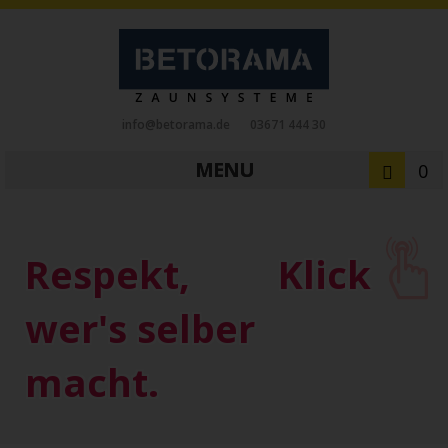
info@betorama.de
03671 444 30
MENU
0
Private Zaunsysteme
STAHL
Respekt,
Klick
Schiebetore
Drehtore
Pforten
Zaunfelder
Antriebe
wer's selber
Referenzen
Downloads
Zubehör
macht.
Tore
ALUMINIUM