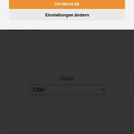
Ich lehne ab
alter Preis
PREIS
5623€
6747 €
(inkl 19% MwSt.)
Einstellungen ändern
1
. BREITE / HÖHE
Höhe