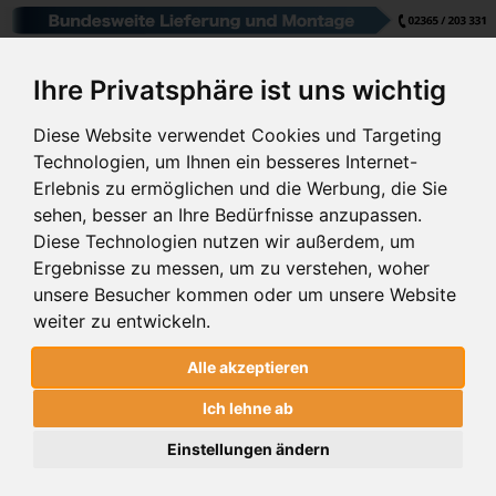
Schiebetore
Drehtore
Pforten
Zaunfelder
Schiebetore Industrie
Download
Drehtore
Ihre Privatsphäre ist uns wichtig
INDUSTRIE ZAUNSYSTEME
Industrie Zaunsysteme
STAHL
Diese Website verwendet Cookies und Targeting
Technologien, um Ihnen ein besseres Internet-
Durch Mausklick auf gewünschtes System gelangen
Schiebetore
Drehtore
Schranken
Referenzen
Erlebnis zu ermöglichen und die Werbung, die Sie
Sie zum
KONFIGURATOR
sehen, besser an Ihre Bedürfnisse anzupassen.
Downloads
Diese Technologien nutzen wir außerdem, um
Ergebnisse zu messen, um zu verstehen, woher
unsere Besucher kommen oder um unsere Website
Farbe
Muster
Bestellen
weiter zu entwickeln.
Google Rezensionen
Datenschutz
Alle akzeptieren
Nachrichten
Impressum
Ich lehne ab
Einstellungen ändern