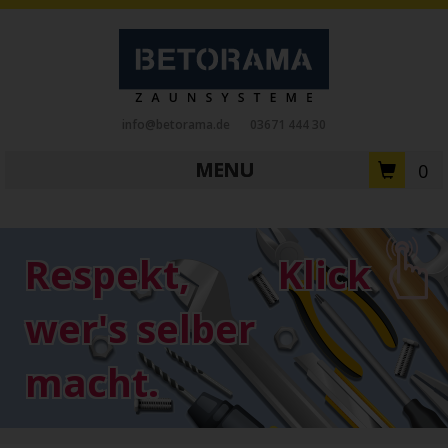
info@betorama.de
03671 444 30
MENU
0
Private Zaunsysteme
STAHL
Respekt,
Klick
Schiebetore
Drehtore
Pforten
Zaunfelder
Antriebe
wer's selber
Referenzen
Downloads
Zubehör
macht.
Tore
ALUMINIUM