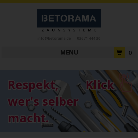
info@betorama.de
03671 444 30
MENU
0
Private Zaunsysteme
STAHL
Respekt,
Klick
Schiebetore
Drehtore
Pforten
Zaunfelder
Antriebe
wer's selber
Referenzen
Downloads
Zubehör
macht.
Tore
ALUMINIUM