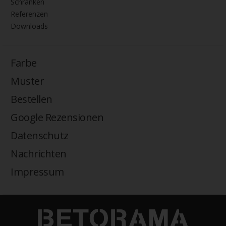
ECO-LINER RT
Auch bei Aluminium Industrie Schiebetoren können wir Ihnen für
jeden Standort, jeden Sicherheitsbedarf und jedes Budget die
perfekte Lösung anbieten.
Folgende Varianten können wir Ihnen anbieten:
Private Zaunsysteme
STAHL
Schiebetore
Drehtore
Pforten