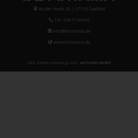
Zaunfelder
Antriebe
Referenzen
Downloads
Zubehör
Tore
ALUMINIUM
Schiebetore
Drehtore
Pforten
Zaunfelder
Schiebetore Industrie
Download
Industrie Zaunsysteme
STAHL