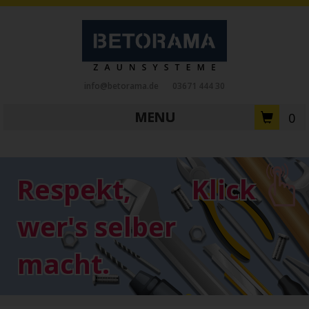
info@betorama.de
03671 444 30
MENU
0
Private Zaunsysteme
STAHL
Respekt,
Klick
Schiebetore
Drehtore
Pforten
Zaunfelder
Antriebe
wer's selber
Referenzen
Downloads
Zubehör
macht.
Tore
ALUMINIUM