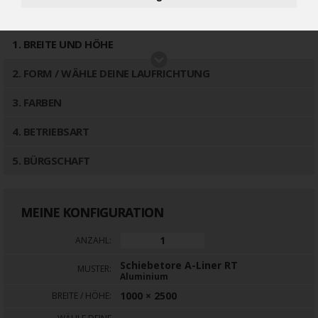
5921€
7105 €
(inkl 19% MwSt.)
1
. BREITE UND HÖHE
2
. FORM / WÄHLE DEINE LAUFRICHTUNG
3
. FARBEN
4
. BETRIEBSART
5
. BÜRGSCHAFT
MEINE KONFIGURATION
ANZAHL:
Schiebetore A-Liner RT
MUSTER:
Aluminium
1000 × 2500
BREITE / HÖHE: