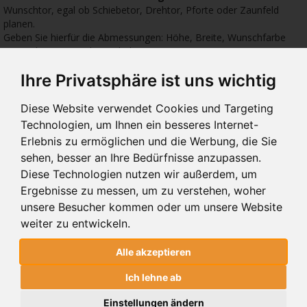
Wunschtor, egal ob Schiebetor, Drehtor, Pforte oder Zaunfeld
planen.
Geben Sie hierfür die Abmessungen: Höhe, Breite, Wunschfarbe
sowie das gewünschte Zubehör ein.
Ihre Privatsphäre ist uns wichtig
5921 €
4775 €
8828
Diese Website verwendet Cookies und Targeting
Technologien, um Ihnen ein besseres Internet-
Erlebnis zu ermöglichen und die Werbung, die Sie
sehen, besser an Ihre Bedürfnisse anzupassen.
Diese Technologien nutzen wir außerdem, um
-
A-LINER RT
ECO-LINER RT
DO
Ergebnisse zu messen, um zu verstehen, woher
LI
LTES A-
SCHIEBETORE A-LINER RT
SCHIEBETORE ECO-LINER RT
SCH
ECO-
unsere Besucher kommen oder um unsere Website
weiter zu entwickeln.
Alle akzeptieren
SCHIEBETORE A-LINER RT
ALUMINIUM
Ich lehne ab
alter Preis
PREIS
Einstellungen ändern