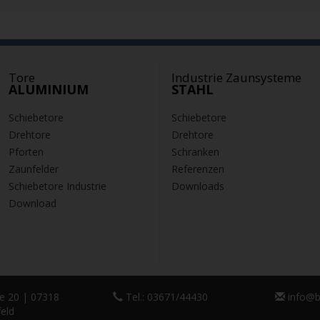
Tore
Industrie Zaunsysteme
ALUMINIUM
STAHL
Schiebetore
Schiebetore
Drehtore
Drehtore
Pforten
Schranken
Zaunfelder
Referenzen
Schiebetore Industrie
Downloads
Download
e 20 | 07318
Tel.: 03671/44430
info@b
feld