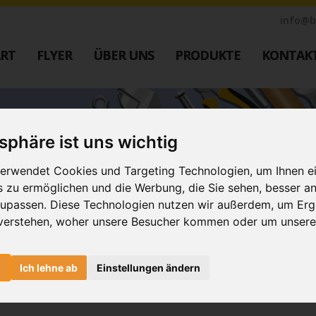
info@b
ART
FLYER
ÜBER UNS
PRODUKTE
KONTAK
Industrie Zaunsysteme
Farbe
M
STAHL
elber macht.
Muster
tsphäre ist uns wichtig
Schiebetore
Bestellen
Drehtore
erwendet Cookies und Targeting Technologien, um Ihnen e
Schranken
Google Re
is zu ermöglichen und die Werbung, die Sie sehen, besser an
Referenzen
Datenschu
zupassen. Diese Technologien nutzen wir außerdem, um Erg
ustrie
Downloads
verstehen, woher unsere Besucher kommen oder um unsere
Nachricht
Impressu
n
Ich lehne ab
Einstellungen ändern