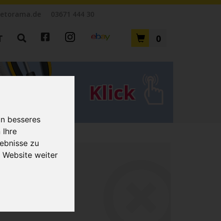
etorama.de
03671 444 30
T
0
Klick
in besseres
zensionen
 Ihre
tz
ebnisse zu
 Website weiter
en
m