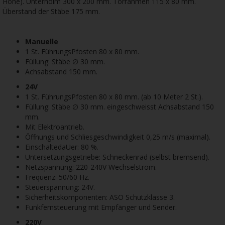
Höhe). Unterholm 300 x 200 mm. Torrahmen 115 x 80 mm.
Überstand der Stäbe 175 mm.
Manuelle
1 St. FührungsPfosten 80 x 80 mm.
Füllung: Stäbe ∅ 30 mm.
Achsabstand 150 mm.
24V
1 St. FührungsPfosten 80 x 80 mm. (ab 10 Meter 2 St.).
Füllung: Stäbe ∅ 30 mm. eingeschweisst Achsabstand 150
mm.
Mit Elektroantrieb.
Öffnungs und Schliesgeschwindigkeit 0,25 m/s (maximal).
EinschaltedaUer: 80 %.
Untersetzungsgetriebe: Schneckenrad (selbst bremsend).
Netzspannung: 220-240V Wechselstrom.
Frequenz: 50/60 Hz.
Steuerspannung: 24V.
Sicherheitskomponenten: ASO Schutzklasse 3.
Funkfernsteuerung mit Empfänger und Sender.
220V