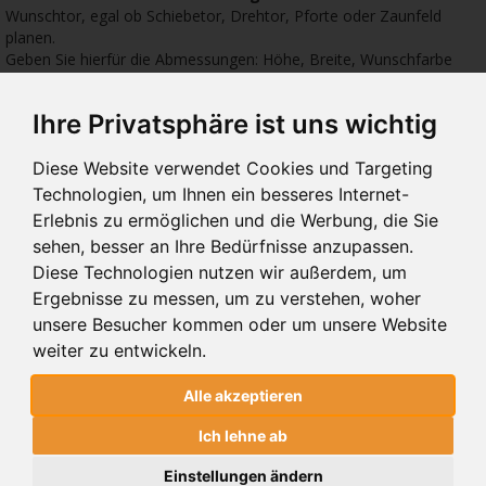
Wunschtor, egal ob Schiebetor, Drehtor, Pforte oder Zaunfeld
planen.
Geben Sie hierfür die Abmessungen: Höhe, Breite, Wunschfarbe
sowie das gewünschte Zubehör ein.
Ihre Privatsphäre ist uns wichtig
4718 €
4775 €
8828
Diese Website verwendet Cookies und Targeting
Technologien, um Ihnen ein besseres Internet-
Erlebnis zu ermöglichen und die Werbung, die Sie
sehen, besser an Ihre Bedürfnisse anzupassen.
Diese Technologien nutzen wir außerdem, um
-
ECO-LINER RD
ECO-LINER RT
DO
Ergebnisse zu messen, um zu verstehen, woher
LI
LTES A-
SCHIEBETORE ECO-LINER RD
SCHIEBETORE ECO-LINER RT
SCH
unsere Besucher kommen oder um unsere Website
ECO-
weiter zu entwickeln.
Alle akzeptieren
SCHIEBETORE ECO-LINER RD
ALUMINIUM
Ich lehne ab
alter Preis
Einstellungen ändern
PREIS