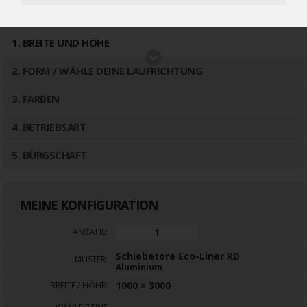
4718€
5661 €
(inkl 19% MwSt.)
1
. BREITE UND HÖHE
2
. FORM / WÄHLE DEINE LAUFRICHTUNG
3
. FARBEN
4
. BETRIEBSART
5
. BÜRGSCHAFT
MEINE KONFIGURATION
ANZAHL:
Schiebetore Eco-Liner RD
MUSTER:
Aluminium
1000 × 3000
BREITE / HÖHE: