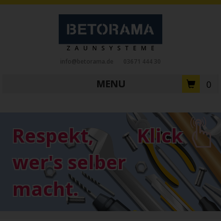
info@betorama.de
03671 444 30
MENU
0
Private Zaunsysteme
STAHL
Respekt,
Klick
Schiebetore
Drehtore
Pforten
Zaunfelder
Antriebe
wer's selber
Referenzen
Downloads
Zubehör
macht.
Tore
ALUMINIUM