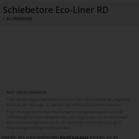
Schiebetore
Drehtore
Pforten
Zaunfelder
Schiebetore Eco-Liner RD
Schiebetore Industrie
Download
ALUMINIUM
Industrie Zaunsysteme
STAHL
Schiebetore
Drehtore
Schranken
Referenzen
Downloads
Farbe
Muster
Bestellen
BEST PREIS GARANTIE
Google Rezensionen
Datenschutz
* Die Bestpreisgarantie bezieht sich auf den Gesamtpreis des Angebots
inklusive der Montage. Es werden keine Einzelpositionen bewertet.
Nachrichten
Impressum
* Die Prüfung des Preises muss unsererseits gewährleistet sein z.B.
Onlinevergleich eines Mitbewerbers. Bei Angeboten von Unternehmen
ohne Onlinekonfigurator, muss der Name des Verkäufers zuzügich
Originalangebot eingereicht werden.
Mithilfe des untenstehenden
Konfigurator
können Sie Ihr