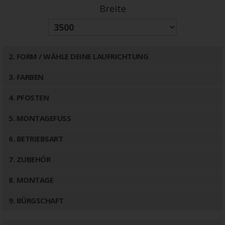
Breite
2
. FORM / WÄHLE DEINE LAUFRICHTUNG
3
. FARBEN
4
. PFOSTEN
5
. MONTAGEFUSS
6
. BETRIEBSART
7
. ZUBEHÖR
8
. MONTAGE
9
. BÜRGSCHAFT