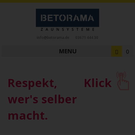
info@betorama.de
03671 444 30
MENU
0
Private Zaunsysteme
STAHL
Respekt,
Klick
Schiebetore
Drehtore
Pforten
Zaunfelder
Antriebe
wer's selber
Referenzen
Downloads
Zubehör
macht.
Tore
ALUMINIUM