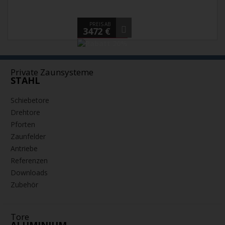
PREIS AB
3472 €
Private Zaunsysteme
STAHL
Schiebetore
Drehtore
Pforten
Zaunfelder
Antriebe
Referenzen
Downloads
Zubehör
Tore