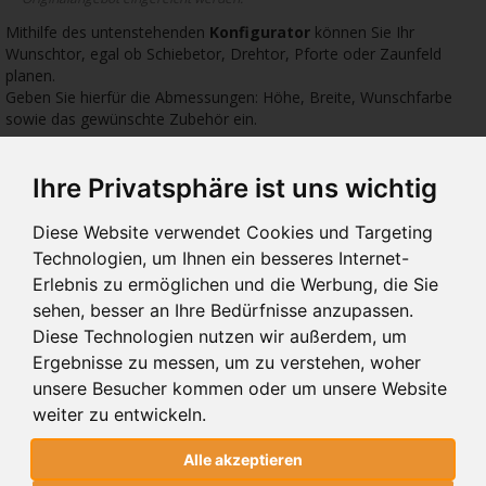
Mithilfe des untenstehenden
Konfigurator
können Sie Ihr
Wunschtor, egal ob Schiebetor, Drehtor, Pforte oder Zaunfeld
planen.
Geben Sie hierfür die Abmessungen: Höhe, Breite, Wunschfarbe
sowie das gewünschte Zubehör ein.
Ihre Privatsphäre ist uns wichtig
4498 €
1774 €
1774
Diese Website verwendet Cookies und Targeting
Technologien, um Ihnen ein besseres Internet-
Erlebnis zu ermöglichen und die Werbung, die Sie
sehen, besser an Ihre Bedürfnisse anzupassen.
10.110
10.00
10.
Diese Technologien nutzen wir außerdem, um
SCHIEBETORE 10.110
SCHIEBETORE 10.00
SCH
Ergebnisse zu messen, um zu verstehen, woher
unsere Besucher kommen oder um unsere Website
weiter zu entwickeln.
SCHIEBETORE 10.110
Alle akzeptieren
MODERN SYSTEM