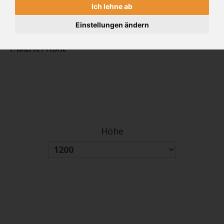
Ich lehne ab
alter Preis
PREIS
4498€
5397 €
(inkl 19% MwSt.)
Einstellungen ändern
1
. BREITE / HÖHE
Höhe