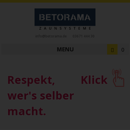
info@betorama.de
03671 444 30
MENU
0
Private Zaunsysteme
STAHL
Respekt,
Klick
Schiebetore
Drehtore
Pforten
Zaunfelder
Antriebe
wer's selber
Referenzen
Downloads
Zubehör
macht.
Tore
ALUMINIUM