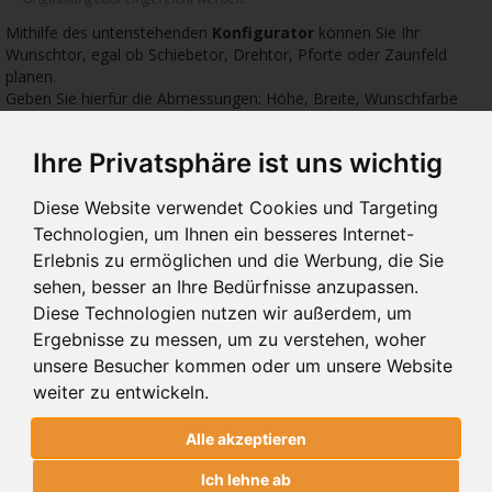
Mithilfe des untenstehenden
Konfigurator
können Sie Ihr
Wunschtor, egal ob Schiebetor, Drehtor, Pforte oder Zaunfeld
planen.
Geben Sie hierfür die Abmessungen: Höhe, Breite, Wunschfarbe
sowie das gewünschte Zubehör ein.
Ihre Privatsphäre ist uns wichtig
3472 €
1586 €
1009
Diese Website verwendet Cookies und Targeting
Technologien, um Ihnen ein besseres Internet-
Erlebnis zu ermöglichen und die Werbung, die Sie
sehen, besser an Ihre Bedürfnisse anzupassen.
Diese Technologien nutzen wir außerdem, um
10.110
10.01
10.
Ergebnisse zu messen, um zu verstehen, woher
DREHTORE 10.110
DREHTORE 10.01
DRE
unsere Besucher kommen oder um unsere Website
weiter zu entwickeln.
Alle akzeptieren
DREHTORE 10.110
MODERN SYSTEM
Ich lehne ab