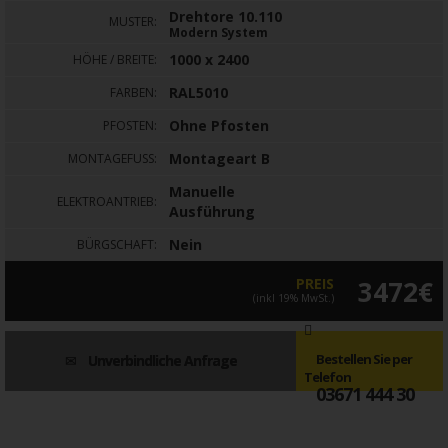
Drehtore 10.110
MUSTER:
Modern System
1000 x 2400
HÖHE / BREITE:
RAL5010
FARBEN:
Ohne Pfosten
PFOSTEN:
Montageart B
MONTAGEFUSS:
Manuelle
ELEKTROANTRIEB:
Ausführung
Nein
BÜRGSCHAFT:
PREIS
3472€
(inkl 19% MwSt.)
Bestellen Sie per
Unverbindliche Anfrage
Telefon
03671 444 30