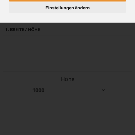
alter Preis
Einstellungen ändern
PREIS
3472€
4166 €
(inkl 19% MwSt.)
1
. BREITE / HÖHE
Höhe