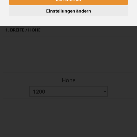
alter Preis
PREIS
3325€
Einstellungen ändern
3990 €
(inkl 19% MwSt.)
1
. BREITE / HÖHE
Höhe