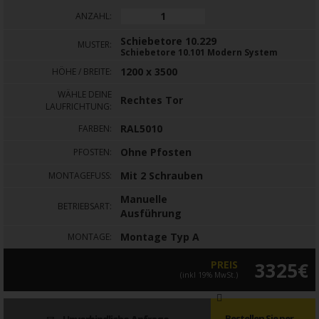
ANZAHL:
Schiebetore 10.229
MUSTER:
Schiebetore 10.101 Modern System
1200 x 3500
HÖHE / BREITE:
WÄHLE DEINE
Rechtes Tor
LAUFRICHTUNG:
RAL5010
FARBEN:
Ohne Pfosten
PFOSTEN:
Mit 2 Schrauben
MONTAGEFUSS:
Manuelle
BETRIEBSART:
Ausführung
Montage Typ A
MONTAGE:
PREIS
3325€
(inkl 19% MwSt.)
Bestellen Sie per