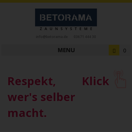
info@betorama.de
03671 444 30
MENU
0
Private Zaunsysteme
STAHL
Respekt,
Klick
Schiebetore
Drehtore
Pforten
Zaunfelder
Antriebe
wer's selber
Referenzen
Downloads
Zubehör
macht.
Tore
ALUMINIUM