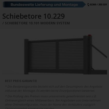
Schiebetore
Drehtore
Pforten
Zaunfelder
Schiebetore Industrie
Download
Schiebetore 10.229
SCHIEBETORE 10.101 MODERN SYSTEM
Industrie Zaunsysteme
STAHL
Schiebetore
Drehtore
Schranken
Referenzen
Downloads
Farbe
Muster
Bestellen
Google Rezensionen
Datenschutz
BEST PREIS GARANTIE
* Die Bestpreisgarantie bezieht sich auf den Gesamtpreis des Angebots
Nachrichten
Impressum
inklusive der Montage. Es werden keine Einzelpositionen bewertet.
* Die Prüfung des Preises muss unsererseits gewährleistet sein z.B.
Onlinevergleich eines Mitbewerbers. Bei Angeboten von Unternehmen
ohne Onlinekonfigurator, muss der Name des Verkäufers zuzügich
Originalangebot eingereicht werden.