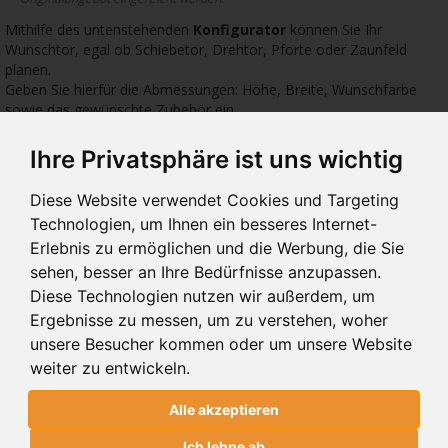
Mithilfe des untenstehenden
Konfigurator
können Sie Ihr
Wunschtor, egal ob Schiebetor, Drehtor, Pforte oder Zaunfeld
planen.
Geben Sie hierfür die Abmessungen: Höhe, Breite, Wunschfarbe
sowie das gewünschte Zubehör ein.
Ihre Privatsphäre ist uns wichtig
3306 €
1774 €
1774
Diese Website verwendet Cookies und Targeting
Technologien, um Ihnen ein besseres Internet-
Erlebnis zu ermöglichen und die Werbung, die Sie
sehen, besser an Ihre Bedürfnisse anzupassen.
Diese Technologien nutzen wir außerdem, um
10.229
10.00
10.
Ergebnisse zu messen, um zu verstehen, woher
SCHIEBETORE 10.229
SCHIEBETORE 10.00
SCH
unsere Besucher kommen oder um unsere Website
weiter zu entwickeln.
SCHIEBETORE 10.229
Alle akzeptieren
SCHIEBETORE 10.101 MODERN SYSTEM
Ich lehne ab