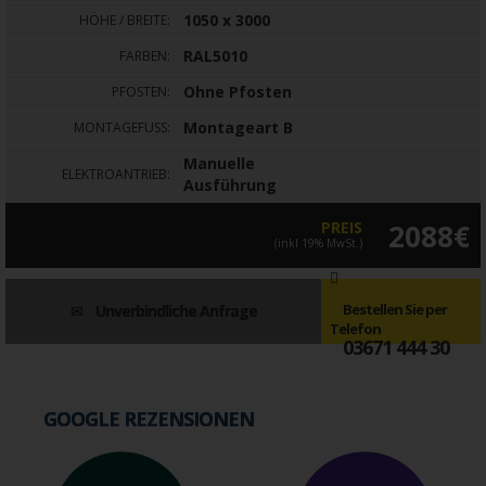
1050 x 3000
HÖHE / BREITE:
RAL5010
FARBEN:
Ohne Pfosten
PFOSTEN:
Montageart B
MONTAGEFUSS:
Manuelle
ELEKTROANTRIEB:
Ausführung
PREIS
2088€
(inkl 19% MwSt.)
Bestellen Sie per
Unverbindliche Anfrage
Telefon
03671 444 30
GOOGLE REZENSIONEN