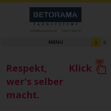
info@betorama.de
03671 444 30
MENU
0
Private Zaunsysteme
STAHL
Respekt,
Klick
Schiebetore
Drehtore
Pforten
Zaunfelder
Antriebe
wer's selber
Referenzen
Downloads
Zubehör
macht.
Tore
ALUMINIUM