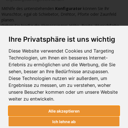
Mithilfe des untenstehenden
Konfigurator
können Sie Ihr
Wunschtor, egal ob Schiebetor, Drehtor, Pforte oder Zaunfeld
planen.
Geben Sie hierfür die Abmessungen: Höhe, Breite, Wunschfarbe
sowie das gewünschte Zubehör ein.
Ihre Privatsphäre ist uns wichtig
2426 €
1586 €
1009
Diese Website verwendet Cookies und Targeting
Technologien, um Ihnen ein besseres Internet-
Erlebnis zu ermöglichen und die Werbung, die Sie
sehen, besser an Ihre Bedürfnisse anzupassen.
Diese Technologien nutzen wir außerdem, um
Ergebnisse zu messen, um zu verstehen, woher
10.228 OHNE
10.01
10.
FREIGABE
DREHTORE 10.228 OHNE
DREHTORE 10.01
DRE
unsere Besucher kommen oder um unsere Website
FREIGABE
weiter zu entwickeln.
Alle akzeptieren
DREHTORE 10.228 OHNE FREIGABE
Ich lehne ab
MODERN SYSTEM