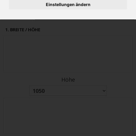
Einstellungen ändern
alter Preis
PREIS
2088€
2505 €
(inkl 19% MwSt.)
1
. BREITE / HÖHE
Höhe