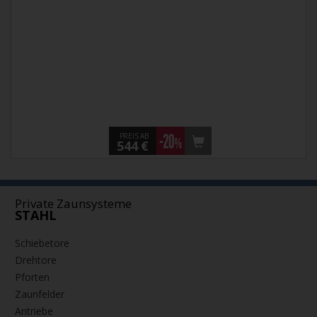
PREIS AB
544 €
Private Zaunsysteme
STAHL
Schiebetore
Drehtore
Pforten
Zaunfelder
Antriebe