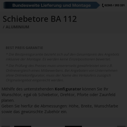
Schiebetore
Drehtore
Pforten
Zaunfelder
Schiebetore Industrie
Download
Schiebetore BA 112
ALUMINIUM
Industrie Zaunsysteme
STAHL
Schiebetore
Drehtore
Schranken
Referenzen
BEST PREIS GARANTIE
* Die Bestpreisgarantie bezieht sich auf den Gesamtpreis des Angebots
Downloads
inklusive der Montage. Es werden keine Einzelpositionen bewertet.
* Die Prüfung des Preises muss unsererseits gewährleistet sein z.B.
Onlinevergleich eines Mitbewerbers. Bei Angeboten von Unternehmen
ohne Onlinekonfigurator, muss der Name des Verkäufers zuzügich
Farbe
Muster
Bestellen
Originalangebot eingereicht werden.
Mithilfe des untenstehenden
Konfigurator
können Sie Ihr
Google Rezensionen
Datenschutz
Wunschtor, egal ob Schiebetor, Drehtor, Pforte oder Zaunfeld
planen.
Nachrichten
Impressum
Geben Sie hierfür die Abmessungen: Höhe, Breite, Wunschfarbe
sowie das gewünschte Zubehör ein.