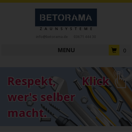
info@betorama.de
03671 444 30
MENU
0
Private Zaunsysteme
STAHL
Respekt,
Klick
Schiebetore
Drehtore
Pforten
Zaunfelder
Antriebe
wer's selber
Referenzen
Downloads
Zubehör
macht.
Tore
ALUMINIUM