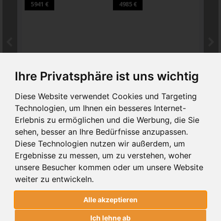
5941 €
4985 €
7264
BA 112
BA LAMELLEN
BA
Ihre Privatsphäre ist uns wichtig
SCHIEBETORE BA 112
SCHIEBETORE BA LAMELLEN
SCH
Diese Website verwendet Cookies und Targeting
Technologien, um Ihnen ein besseres Internet-
SCHIEBETORE BA 112
Erlebnis zu ermöglichen und die Werbung, die Sie
ALUMINIUM
sehen, besser an Ihre Bedürfnisse anzupassen.
Diese Technologien nutzen wir außerdem, um
alter Preis
PREIS
5941€
7129 €
(inkl 19% MwSt.)
Ergebnisse zu messen, um zu verstehen, woher
unsere Besucher kommen oder um unsere Website
weiter zu entwickeln.
1
. BREITE UND HÖHE
Alle akzeptieren
Ich lehne ab