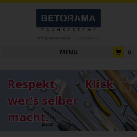
info@betorama.de
03671 444 30
MENU
0
Private Zaunsysteme
STAHL
Respekt,
Klick
Schiebetore
Drehtore
Pforten
Zaunfelder
Antriebe
wer's selber
Referenzen
Downloads
Zubehör
macht.
Tore
ALUMINIUM