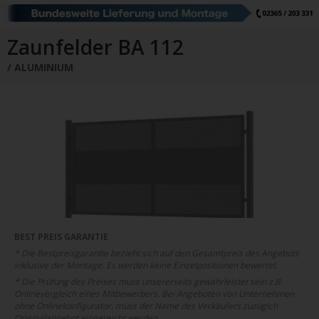
Schiebetore
Drehtore
Pforten
Zaunfelder
Schiebetore Industrie
Download
Zaunfelder BA 112
ALUMINIUM
Industrie Zaunsysteme
STAHL
Schiebetore
Drehtore
Schranken
Referenzen
Downloads
Farbe
Muster
Bestellen
Google Rezensionen
Datenschutz
BEST PREIS GARANTIE
* Die Bestpreisgarantie bezieht sich auf den Gesamtpreis des Angebots
Nachrichten
Impressum
inklusive der Montage. Es werden keine Einzelpositionen bewertet.
* Die Prüfung des Preises muss unsererseits gewährleistet sein z.B.
Onlinevergleich eines Mitbewerbers. Bei Angeboten von Unternehmen
ohne Onlinekonfigurator, muss der Name des Verkäufers zuzügich
Originalangebot eingereicht werden.