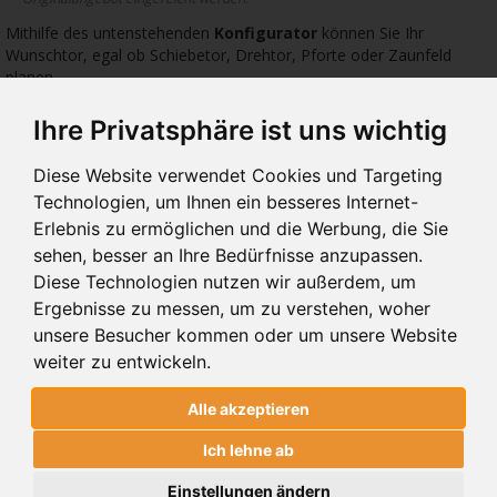
Mithilfe des untenstehenden
Konfigurator
können Sie Ihr
Wunschtor, egal ob Schiebetor, Drehtor, Pforte oder Zaunfeld
planen.
Geben Sie hierfür die Abmessungen: Höhe, Breite, Wunschfarbe
sowie das gewünschte Zubehör ein.
Ihre Privatsphäre ist uns wichtig
Diese Website verwendet Cookies und Targeting
544 €
309 €
355 
Technologien, um Ihnen ein besseres Internet-
Erlebnis zu ermöglichen und die Werbung, die Sie
sehen, besser an Ihre Bedürfnisse anzupassen.
Diese Technologien nutzen wir außerdem, um
Ergebnisse zu messen, um zu verstehen, woher
BA 112
BA 111
BA
unsere Besucher kommen oder um unsere Website
ZAUNFELDER BA 112
ZAUNFELDER BA 111
ZAU
weiter zu entwickeln.
Alle akzeptieren
ZAUNFELDER BA 112
Ich lehne ab
ALUMINIUM
Einstellungen ändern