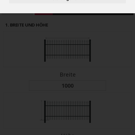
alter Preis
PREIS
544€
652 €
(inkl 19% MwSt.)
1
. BREITE UND HÖHE
Breite