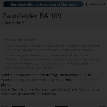
Schiebetore
Drehtore
Pforten
Zaunfelder
Schiebetore Industrie
Download
Zaunfelder BA 109
ALUMINIUM
Industrie Zaunsysteme
STAHL
Schiebetore
Drehtore
Schranken
Referenzen
BEST PREIS GARANTIE
* Die Bestpreisgarantie bezieht sich auf den Gesamtpreis des Angebots
Downloads
inklusive der Montage. Es werden keine Einzelpositionen bewertet.
* Die Prüfung des Preises muss unsererseits gewährleistet sein z.B.
Onlinevergleich eines Mitbewerbers. Bei Angeboten von Unternehmen
ohne Onlinekonfigurator, muss der Name des Verkäufers zuzügich
Farbe
Muster
Bestellen
Originalangebot eingereicht werden.
Mithilfe des untenstehenden
Konfigurator
können Sie Ihr
Google Rezensionen
Datenschutz
Wunschtor, egal ob Schiebetor, Drehtor, Pforte oder Zaunfeld
planen.
Nachrichten
Impressum
Geben Sie hierfür die Abmessungen: Höhe, Breite, Wunschfarbe
sowie das gewünschte Zubehör ein.