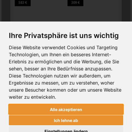
583 €
309 €
355 
Ihre Privatsphäre ist uns wichtig
BA 109
BA 111
BA
ZAUNFELDER BA 109
ZAUNFELDER BA 111
ZAU
Diese Website verwendet Cookies und Targeting
Technologien, um Ihnen ein besseres Internet-
Erlebnis zu ermöglichen und die Werbung, die Sie
ZAUNFELDER BA 109
sehen, besser an Ihre Bedürfnisse anzupassen.
ALUMINIUM
Diese Technologien nutzen wir außerdem, um
Ergebnisse zu messen, um zu verstehen, woher
alter Preis
PREIS
583€
unsere Besucher kommen oder um unsere Website
699 €
(inkl 19% MwSt.)
weiter zu entwickeln.
1
. BREITE UND HÖHE
Alle akzeptieren
Ich lehne ab
Einstellungen ändern