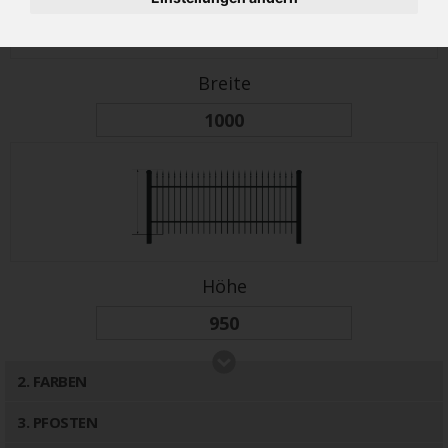
Breite
Höhe
2
. FARBEN
3
. PFOSTEN