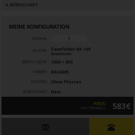
4
. BÜRGSCHAFT
MEINE KONFIGURATION
ANZAHL:
Zaunfelder BA 109
MUSTER:
Aluminium
1000 × 950
BREITE / HÖHE:
RAL6005
FARBEN:
Ohne Pfosten
PFOSTEN:
Nein
BÜRGSCHAFT:
PREIS
583€
(inkl 19% MwSt.)