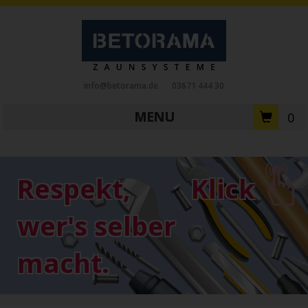
info@betorama.de
03671 444 30
MENU
0
Private Zaunsysteme
STAHL
Respekt,
Klick
Schiebetore
Drehtore
Pforten
Zaunfelder
Antriebe
wer's selber
Referenzen
Downloads
Zubehör
macht.
Tore
ALUMINIUM