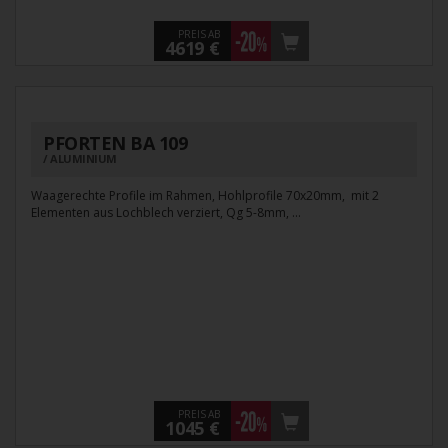
PREIS AB
4619 €
PFORTEN BA 109
ALUMINIUM
Waagerechte Profile im Rahmen, Hohlprofile 70x20mm, mit 2
Elementen aus Lochblech verziert, Qg 5-8mm, ...
PREIS AB
1045 €