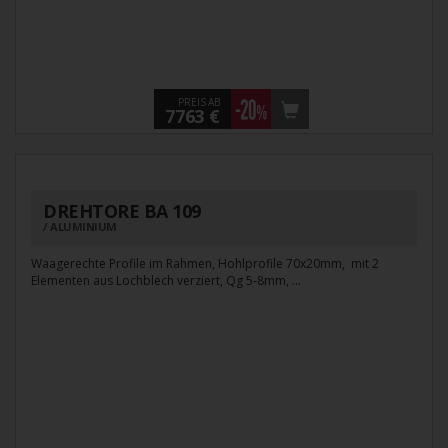
PREIS AB
7763 €
DREHTORE BA 109
ALUMINIUM
Waagerechte Profile im Rahmen, Hohlprofile 70x20mm, mit 2
Elementen aus Lochblech verziert, Qg 5-8mm, ...