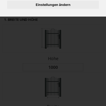
alter Preis
PREIS
1122€
Einstellungen ändern
1346 €
(inkl 19% MwSt.)
1
. BREITE UND HÖHE
Höhe