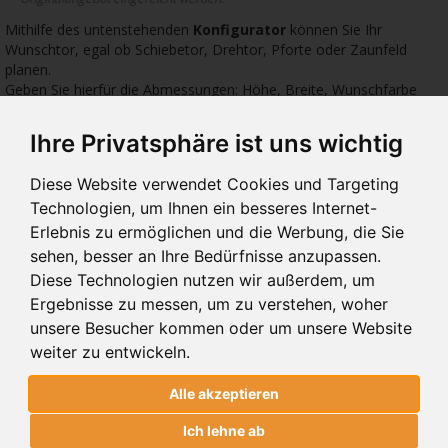
Mithilfe des untenstehenden
Konfigurator
können Sie Ihr
Wunschtor, egal ob Schiebetor, Drehtor, Pforte oder Zaunfeld
planen.
Geben Sie hierfür die Abmessungen: Höhe, Breite, Wunschfarbe
sowie das gewünschte Zubehör ein.
Ihre Privatsphäre ist uns wichtig
1058 €
1033 €
1033
Diese Website verwendet Cookies und Targeting
Technologien, um Ihnen ein besseres Internet-
Erlebnis zu ermöglichen und die Werbung, die Sie
sehen, besser an Ihre Bedürfnisse anzupassen.
Diese Technologien nutzen wir außerdem, um
BA 112
BA 111
BA
Ergebnisse zu messen, um zu verstehen, woher
PFORTEN BA 112
PFORTEN BA 111
PFO
unsere Besucher kommen oder um unsere Website
weiter zu entwickeln.
PFORTEN BA 112
Alle akzeptieren
ALUMINIUM
Ich lehne ab