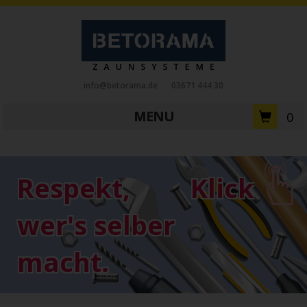
info@betorama.de
03671 444 30
MENU
0
Private Zaunsysteme
STAHL
Respekt,
Klick
Schiebetore
Drehtore
Pforten
Zaunfelder
Antriebe
wer's selber
Referenzen
Downloads
Zubehör
macht.
Tore
ALUMINIUM