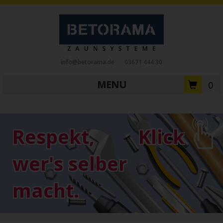
info@betorama.de
03671 444 30
MENU
0
Private Zaunsysteme
STAHL
Respekt,
Klick
Schiebetore
Drehtore
Pforten
Zaunfelder
Antriebe
wer's selber
Referenzen
Downloads
Zubehör
macht.
Tore
ALUMINIUM