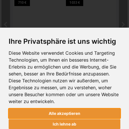
710 €
1033 €
1033
BA 105
BA 111
BA
Ihre Privatsphäre ist uns wichtig
PFORTEN BA 105
PFORTEN BA 111
PFO
Diese Website verwendet Cookies und Targeting
Technologien, um Ihnen ein besseres Internet-
PFORTEN BA 105
Erlebnis zu ermöglichen und die Werbung, die Sie
ALUMINIUM
sehen, besser an Ihre Bedürfnisse anzupassen.
Diese Technologien nutzen wir außerdem, um
alter Preis
PREIS
774€
Ergebnisse zu messen, um zu verstehen, woher
928 €
(inkl 19% MwSt.)
unsere Besucher kommen oder um unsere Website
weiter zu entwickeln.
1
. BREITE UND HÖHE
Alle akzeptieren
Ich lehne ab