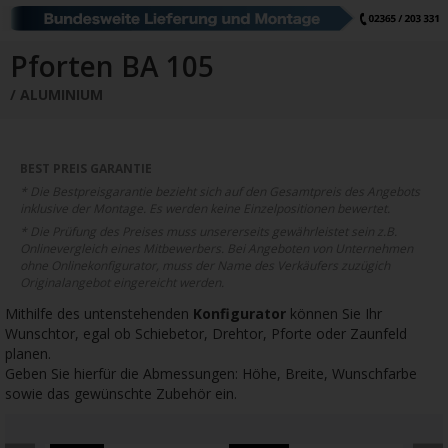
Schiebetore
Drehtore
Pforten
Zaunfelder
Schiebetore Industrie
Download
Pforten BA 105
ALUMINIUM
Industrie Zaunsysteme
STAHL
Schiebetore
Drehtore
Schranken
Referenzen
BEST PREIS GARANTIE
* Die Bestpreisgarantie bezieht sich auf den Gesamtpreis des Angebots
Downloads
inklusive der Montage. Es werden keine Einzelpositionen bewertet.
* Die Prüfung des Preises muss unsererseits gewährleistet sein z.B.
Onlinevergleich eines Mitbewerbers. Bei Angeboten von Unternehmen
ohne Onlinekonfigurator, muss der Name des Verkäufers zuzügich
Farbe
Muster
Bestellen
Originalangebot eingereicht werden.
Mithilfe des untenstehenden
Konfigurator
können Sie Ihr
Google Rezensionen
Datenschutz
Wunschtor, egal ob Schiebetor, Drehtor, Pforte oder Zaunfeld
planen.
Nachrichten
Impressum
Geben Sie hierfür die Abmessungen: Höhe, Breite, Wunschfarbe
sowie das gewünschte Zubehör ein.