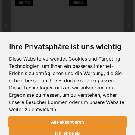
6017 €
4985 €
7264
BA 107
BA LAMELLEN
BA
Ihre Privatsphäre ist uns wichtig
SCHIEBETORE BA 107
SCHIEBETORE BA LAMELLEN
SCH
Diese Website verwendet Cookies und Targeting
Technologien, um Ihnen ein besseres Internet-
SCHIEBETORE BA 107
Erlebnis zu ermöglichen und die Werbung, die Sie
ALUMINIUM
sehen, besser an Ihre Bedürfnisse anzupassen.
Diese Technologien nutzen wir außerdem, um
alter Preis
PREIS
6017€
7220 €
(inkl 19% MwSt.)
Ergebnisse zu messen, um zu verstehen, woher
unsere Besucher kommen oder um unsere Website
weiter zu entwickeln.
1
. BREITE UND HÖHE
Alle akzeptieren
Ich lehne ab