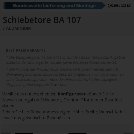
Schiebetore
Drehtore
Pforten
Zaunfelder
Schiebetore Industrie
Download
Schiebetore BA 107
ALUMINIUM
Industrie Zaunsysteme
STAHL
Schiebetore
Drehtore
Schranken
Referenzen
BEST PREIS GARANTIE
* Die Bestpreisgarantie bezieht sich auf den Gesamtpreis des Angebots
Downloads
inklusive der Montage. Es werden keine Einzelpositionen bewertet.
* Die Prüfung des Preises muss unsererseits gewährleistet sein z.B.
Onlinevergleich eines Mitbewerbers. Bei Angeboten von Unternehmen
ohne Onlinekonfigurator, muss der Name des Verkäufers zuzügich
Farbe
Muster
Bestellen
Originalangebot eingereicht werden.
Mithilfe des untenstehenden
Konfigurator
können Sie Ihr
Google Rezensionen
Datenschutz
Wunschtor, egal ob Schiebetor, Drehtor, Pforte oder Zaunfeld
planen.
Nachrichten
Impressum
Geben Sie hierfür die Abmessungen: Höhe, Breite, Wunschfarbe
sowie das gewünschte Zubehör ein.