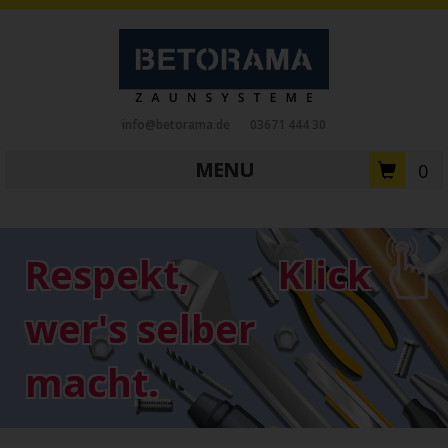
info@betorama.de
03671 444 30
MENU
0
Private Zaunsysteme
STAHL
Respekt,
Klick
Schiebetore
Drehtore
Pforten
Zaunfelder
Antriebe
wer's selber
Referenzen
Downloads
Zubehör
macht.
Tore
ALUMINIUM