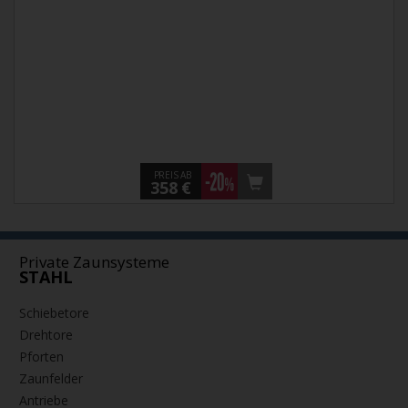
PREIS AB
358 €
Private Zaunsysteme
STAHL
Schiebetore
Drehtore
Pforten
Zaunfelder
Antriebe