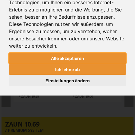
Technologien, um Ihnen ein besseres Internet-
Mithilfe des untenstehenden
Konfigurator
können Sie Ihr
Erlebnis zu ermöglichen und die Werbung, die Sie
Wunschtor, egal ob Schiebetor, Drehtor, Pforte oder Zaunfeld
sehen, besser an Ihre Bedürfnisse anzupassen.
planen.
Diese Technologien nutzen wir außerdem, um
Geben Sie hierfür die Abmessungen: Höhe, Breite, Wunschfarbe
Ergebnisse zu messen, um zu verstehen, woher
sowie das gewünschte Zubehör ein.
unsere Besucher kommen oder um unsere Website
weiter zu entwickeln.
209 €
170 €
299 
Alle akzeptieren
Ich lehne ab
Einstellungen ändern
10.69
10.00
WI
ZAUN 10.69
ZAUN 10.00
ZAU
ZAUN 10.69
PREMIUM SYSTEM