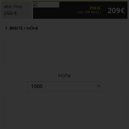
alter Preis
PREIS
209€
250 €
(inkl 19% MwSt.)
1
. BREITE / HÖHE
Höhe