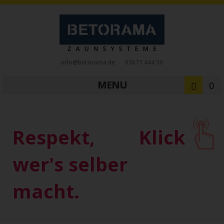
info@betorama.de
03671 444 30
MENU
0
Private Zaunsysteme
STAHL
Respekt,
Klick
Schiebetore
Drehtore
Pforten
Zaunfelder
Antriebe
wer's selber
Referenzen
Downloads
Zubehör
macht.
Tore
ALUMINIUM