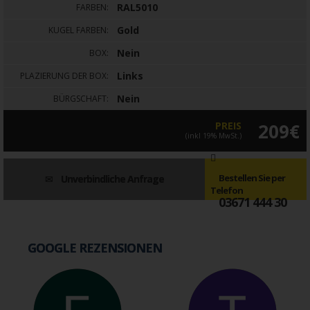
RAL5010
FARBEN:
Gold
KUGEL FARBEN:
Nein
BOX:
Links
PLAZIERUNG DER BOX:
Nein
BÜRGSCHAFT:
PREIS
209€
(inkl 19% MwSt.)
Bestellen Sie per
Unverbindliche Anfrage
Telefon
03671 444 30
GOOGLE REZENSIONEN