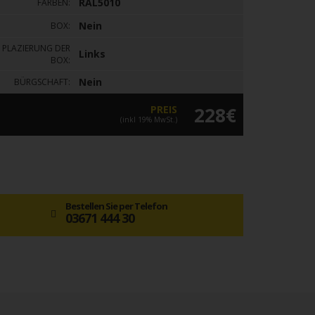
RAL5010
FARBEN:
Nein
BOX:
PLAZIERUNG DER
Links
BOX:
Nein
BÜRGSCHAFT:
PREIS
228€
(inkl 19% MwSt.)
Bestellen Sie per Telefon
03671 444 30