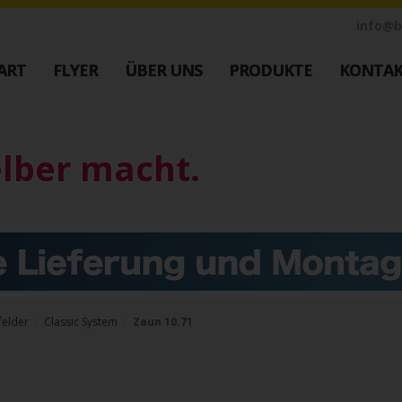
info@b
ART
FLYER
ÜBER UNS
PRODUKTE
KONTA
Industrie Zaunsysteme
Farbe
M
STAHL
elber macht.
Muster
Schiebetore
Bestellen
Drehtore
Schranken
Google Re
Referenzen
Datenschu
ustrie
Downloads
Nachricht
felder
Classic System
Zaun 10.71
Impressu