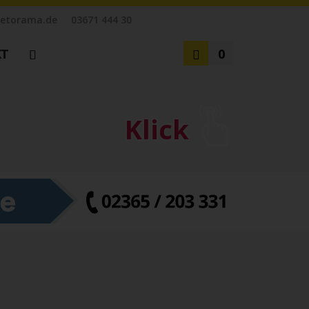
etorama.de
03671 444 30
KT
0
Klick
zensionen
tz
en
m