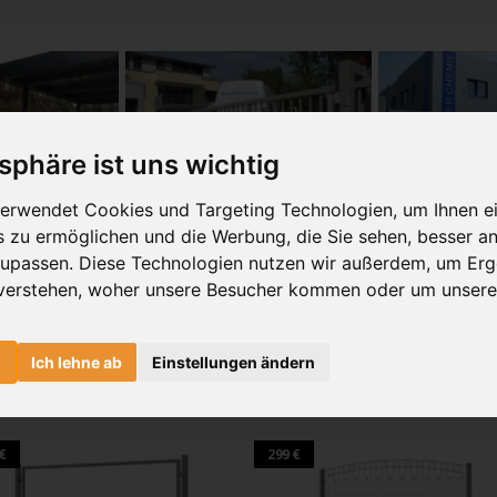
tsphäre ist uns wichtig
erwendet Cookies und Targeting Technologien, um Ihnen e
is zu ermöglichen und die Werbung, die Sie sehen, besser an
zupassen. Diese Technologien nutzen wir außerdem, um Erg
des Angebots inklusive der Montage. Es werden keine Einzelpositionen bewertet.
verstehen, woher unsere Besucher kommen oder um unsere
t sein z.B. Onlinevergleich eines Mitbewerbers. Bei Angeboten von Unternehmen
e Ihr Wunschtor, egal ob Schiebetor, Drehtor, Pforte oder Zaunfeld p
n
Ich lehne ab
Einstellungen ändern
unschfarbe sowie das gewünschte Zubehör ein.
€
299 €