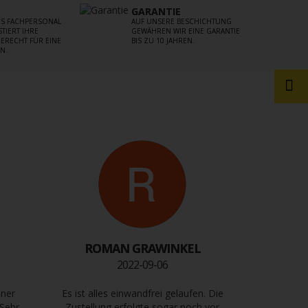
GARANTIE
S FACHPERSONAL
AUF UNSERE BESCHICHTUNG
TIERT IHRE
GEWÄHREN WIR EINE GARANTIE
ERECHT FÜR EINE
BIS ZU 10 JAHREN.
N.
ROMAN GRAWINKEL
2022-09-06
iner
Es ist alles einwandfrei gelaufen. Die
 Sehr
Zustellung erfolgte sogar noch vor