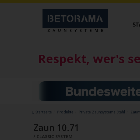
ST
Private Zaunsysteme
Tore
STAHL
ALUMINIU
Respekt, wer's s
Schiebetore
Schiebetore
Drehtore
Drehtore
Pforten
Pforten
Zaunfelder
Zaunfelder
Antriebe
Schiebetore Ind
Referenzen
Download
Downloads
Startseite
Produkte
Private Zaunsysteme Stahl
Zaun
Zubehör
Zaun 10.71
CLASSIC SYSTEM