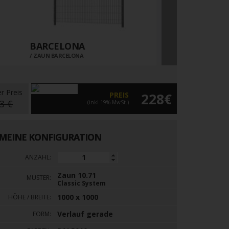
BARCELONA
10.TT
ZAUN BARCELONA
ZAUN 10.TT
er Preis
PREIS
228€
3 €
(inkl 19% MwSt.)
MEINE KONFIGURATION
ANZAHL:
Zaun 10.71
MUSTER:
Classic System
1000 x 1000
HÖHE / BREITE:
Verlauf gerade
FORM: