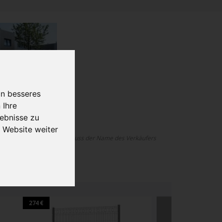
in besseres
 Ihre
ebnisse zu
 Website weiter
 ohne Onlinekonfigurator, muss der Name des Verkäufers
lanen.
274 €
320 €