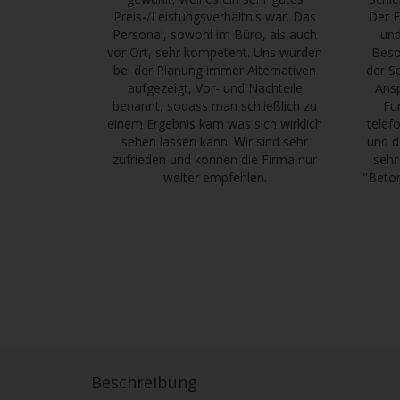
Preis-/Leistungsverhältnis war. Das
Der E
Personal, sowohl im Büro, als auch
und
vor Ort, sehr kompetent. Uns wurden
Beso
bei der Planung immer Alternativen
der S
aufgezeigt, Vor- und Nachteile
Ans
benannt, sodass man schließlich zu
Fu
einem Ergebnis kam was sich wirklich
telef
sehen lassen kann. Wir sind sehr
und d
zufrieden und können die Firma nur
sehr
weiter empfehlen.
"Betor
Beschreibung