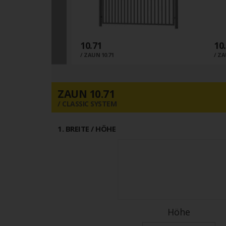
10.71
10
0
ZAUN 10.71
ZA
ZAUN 10.71
CLASSIC SYSTEM
1
. BREITE / HÖHE
Höhe