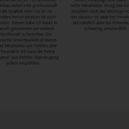
inbau verlief sehr professionell
nette Mitarbeiter. Einzig das so
 die Qualität vom Tor ist 1a.
bezahlen nach der Montage n
nders hervorzuheben ist auch
der Haustür ist zwar bei Priva
ervice. Diesen habe ich heute in
verständlich aber bei Firmen
pruch genommen um weitere
schwierig, umständlich.
nkschlüssel zu bestellen. Die
onische Erreichbarkeit ist klasse
er Mitarbeiter am Telefon sehr
 freundlich. Ich kann die Firma
ama" aus tiefster Überzeugung
jedem empfehlen.