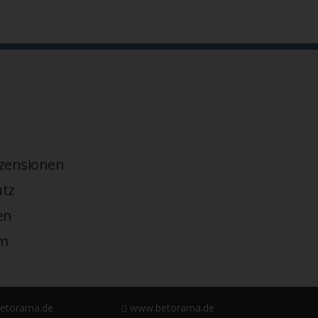
zensionen
tz
en
m
etorama.de
www.betorama.de