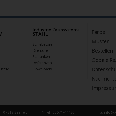
Industrie Zaunsysteme
Farbe
M
STAHL
Muster
Schiebetore
Bestellen
Drehtore
Schranken
Google Re
Referenzen
Datenschu
ustrie
Downloads
Nachricht
Impressu
| 07318 Saalfeld
Tel.: 03671/44430
info@b