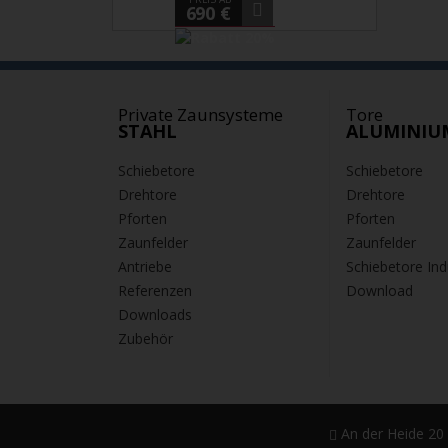
690 €
Private Zaunsysteme
Tore
STAHL
ALUMINIU
Schiebetore
Schiebetore
Drehtore
Drehtore
Pforten
Pforten
Zaunfelder
Zaunfelder
Antriebe
Schiebetore Ind
Referenzen
Download
Downloads
Zubehör
An der Heide 20 